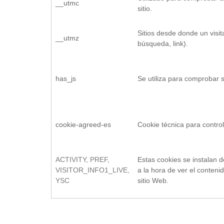
__utmc
sitio.
Sitios desde donde un visi
__utmz
búsqueda, link).
has_js
Se utiliza para comprobar s
cookie-agreed-es
Cookie técnica para control
ACTIVITY, PREF,
Estas cookies se instalan 
VISITOR_INFO1_LIVE,
a la hora de ver el conten
YSC
sitio Web.