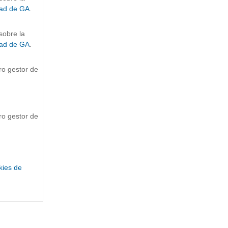
dad de GA
.
sobre la
dad de GA
.
ro gestor de
ro gestor de
kies de