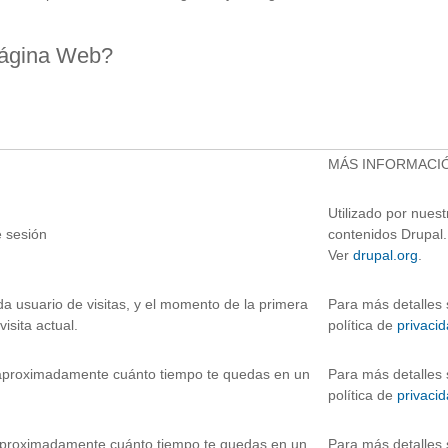
 página Web?
MÁS INFORMACI
Utilizado por nuest
e sesión
contenidos Drupal.
Ver
drupal.org
.
a usuario de visitas, y el momento de la primera
Para más detalles 
 visita actual.
política de
privaci
 aproximadamente cuánto tiempo te quedas en un
Para más detalles 
política de
privaci
aproximadamente cuánto tiempo te quedas en un
Para más detalles 