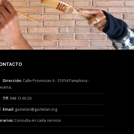
ONTACTO
Dirección:
Calle Provincias 6 - 31014 Pamplona -
varra,
Tlf:
948 13 60 20
Email:
gaztelan@gaztelan.org
rarios:
Consulta en cada servicio