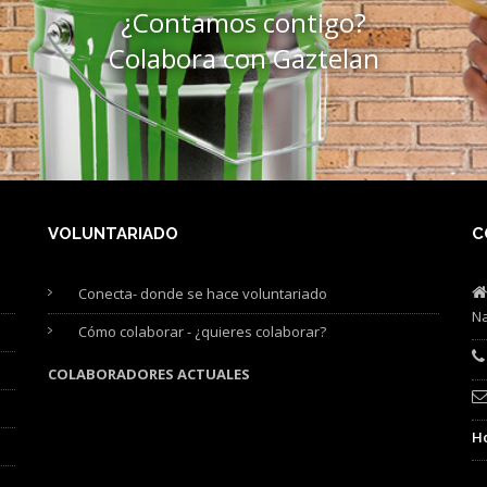
¿Contamos contigo?
Colabora con Gaztelan
VOLUNTARIADO
C
Conecta- donde se hace voluntariado
Na
Cómo colaborar - ¿quieres colaborar?
COLABORADORES ACTUALES
Ho